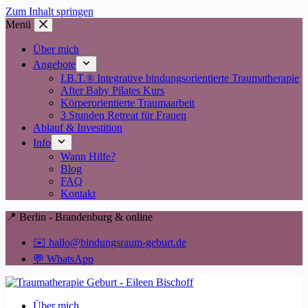
Zum Inhalt springen
Menü
Über mich
Angebote
I.B.T.® Integrative bindungsorientierte Traumatherapie
After Baby Pilates Kurs
Körperorientierte Traumaarbeit
3 Stunden Retreat für Frauen
Ablauf & Investition
Info
Wann Hilfe?
Blog
FAQ
Kontakt
📍 Berlin - Brandenburg & online
✉️ hallo@bindungsraum-geburt.de
💬 WhatsApp
Über mich