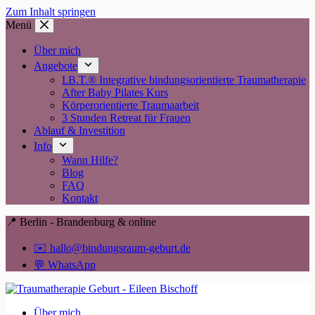
Zum Inhalt springen
Menü
Über mich
Angebote
I.B.T.® Integrative bindungsorientierte Traumatherapie
After Baby Pilates Kurs
Körperorientierte Traumaarbeit
3 Stunden Retreat für Frauen
Ablauf & Investition
Info
Wann Hilfe?
Blog
FAQ
Kontakt
📍 Berlin - Brandenburg & online
✉️ hallo@bindungsraum-geburt.de
💬 WhatsApp
Über mich