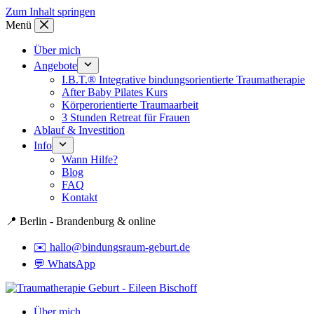
Zum Inhalt springen
Menü
Über mich
Angebote
I.B.T.® Integrative bindungsorientierte Traumatherapie
After Baby Pilates Kurs
Körperorientierte Traumaarbeit
3 Stunden Retreat für Frauen
Ablauf & Investition
Info
Wann Hilfe?
Blog
FAQ
Kontakt
📍 Berlin - Brandenburg & online
✉️ hallo@bindungsraum-geburt.de
💬 WhatsApp
Über mich