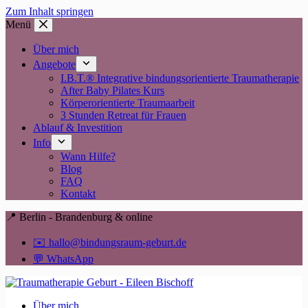
Zum Inhalt springen
Menü
Über mich
Angebote
I.B.T.® Integrative bindungsorientierte Traumatherapie
After Baby Pilates Kurs
Körperorientierte Traumaarbeit
3 Stunden Retreat für Frauen
Ablauf & Investition
Info
Wann Hilfe?
Blog
FAQ
Kontakt
📍 Berlin - Brandenburg & online
✉️ hallo@bindungsraum-geburt.de
💬 WhatsApp
Über mich